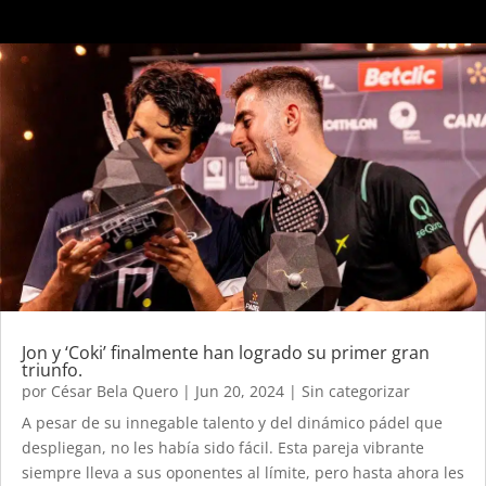
Jon y ‘Coki’ finalmente han logrado su primer gran
triunfo.
por
César Bela Quero
|
Jun 20, 2024
|
Sin categorizar
A pesar de su innegable talento y del dinámico pádel que
despliegan, no les había sido fácil. Esta pareja vibrante
siempre lleva a sus oponentes al límite, pero hasta ahora les