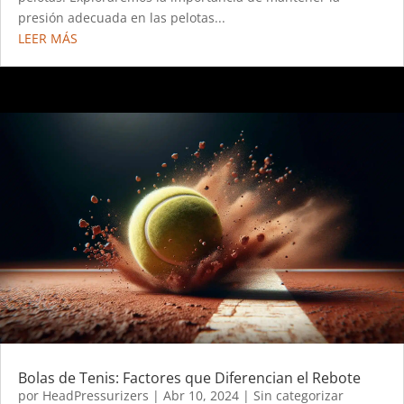
presión adecuada en las pelotas...
LEER MÁS
Bolas de Tenis: Factores que Diferencian el Rebote
por
HeadPressurizers
|
Abr 10, 2024
|
Sin categorizar