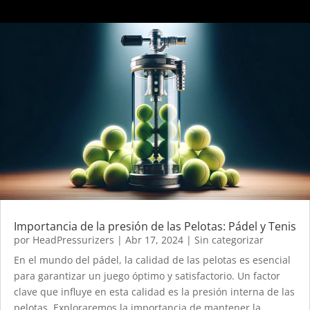
Importancia de la presión de las Pelotas: Pádel y Tenis
por
HeadPressurizers
|
Abr 17, 2024
|
Sin categorizar
En el mundo del pádel, la calidad de las pelotas es esencial
para garantizar un juego óptimo y satisfactorio. Un factor
clave que influye en esta calidad es la presión interna de las
pelotas. Exploraremos la importancia de mantener la