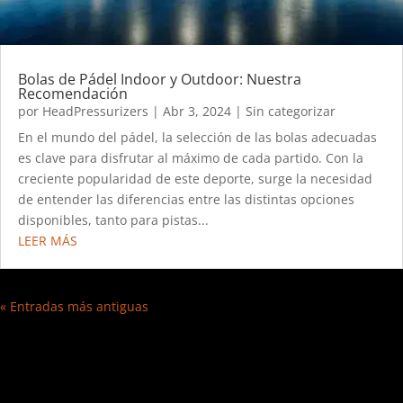
Bolas de Pádel Indoor y Outdoor: Nuestra
Recomendación
por
HeadPressurizers
|
Abr 3, 2024
|
Sin categorizar
En el mundo del pádel, la selección de las bolas adecuadas
es clave para disfrutar al máximo de cada partido. Con la
creciente popularidad de este deporte, surge la necesidad
de entender las diferencias entre las distintas opciones
disponibles, tanto para pistas...
LEER MÁS
« Entradas más antiguas