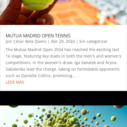
MUTUA MADRID OPEN TENNIS
por
César Bela Quero
|
Abr 29, 2024
|
Sin categorizar
The Mutua Madrid Open 2024 has reached the exciting last
16 stage, featuring key duels in both the men's and women's
competitions. In the women's draw, Iga Swiatek and Aryna
Sabalenka lead the charge, taking on formidable opponents
such as Danielle Collins, promising...
LEER MÁS