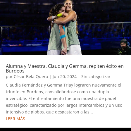
Alumna y Maestra, Claudia y Gemma, repiten éxito en
Burdeos
por
César Bela Quero
|
Jun 20, 2024
|
Sin categorizar
Claudia Fernández y Gemma Triay lograron nuevamente el
triunfo en Burdeos, consolidándose como una dupla
invencible. El enfrentamiento fue una muestra de pádel
estratégico, caracterizado por largos intercambios y un uso
intensivo de globos, que desgastaron a las...
LEER MÁS