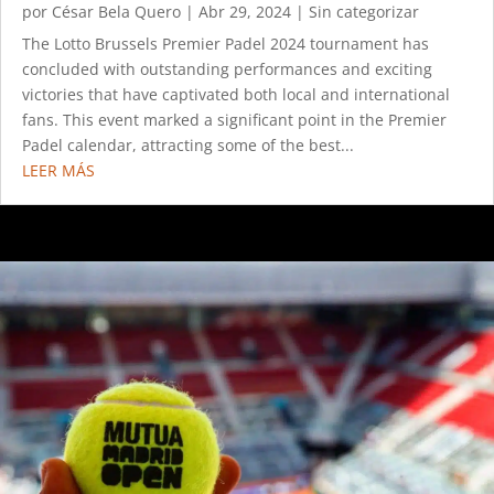
por
César Bela Quero
|
Abr 29, 2024
|
Sin categorizar
The Lotto Brussels Premier Padel 2024 tournament has
concluded with outstanding performances and exciting
victories that have captivated both local and international
fans. This event marked a significant point in the Premier
Padel calendar, attracting some of the best...
LEER MÁS