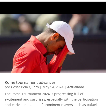
Rome tournament advances
por
César Bela Quero
|
May 14, 2024
|
Actualidad
The Rome Tournament 2024 is progressing full of
excitement and surprises, especially with the participation
and early elimination of prominent players such as Rafael