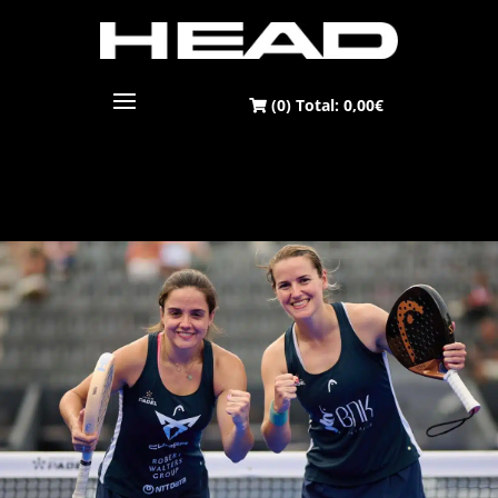
BLOG
(0) Total:
0,00
€