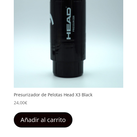
Presurizador de Pelotas Head X3 Black
24,00
€
Añadir al carrito