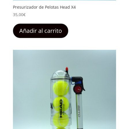
Presurizador de Pelotas Head X4
35,00
€
Añadir al carrito