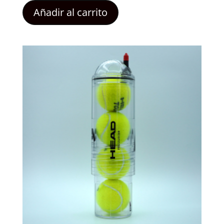
Añadir al carrito