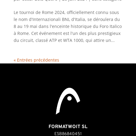
Le tournoi de Rome 2024, officiellement connu sous
le nom d'Internazionali BNL d'Italia, se déroulera du
8 au 19 mai dans l'enceinte historique du Foro Italico
à Rome. Cet événement est l'un des plus prestigieux
du circuit, classé ATP et WTA 1000, qui attire un...
« Entrées précédentes
FORMATWOIT SL
ESB86840451