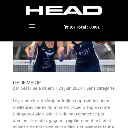
(0) Total :
0,00
€
ITALIE MAJOR
par
César Bela Quero
|
24 juin 2024
|
Sans catégorie
Le grand choc du Majeur italien opposait les deux
meilleures paires du moment : Coello-Tapia contre
Chingotto-Galan. Ale et Fede ont commencé par
dominer le match, gagnant régulièrement le filet et
jouant avec précision et rapidité. Cet avantage leur a