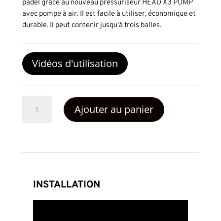
padel grâce au nouveau pressuriseur HEAD X3 PUMP
avec pompe à air. Il est facile à utiliser, économique et
durable. Il peut contenir jusqu'à trois balles.
Vidéos d'utilisation
quantité
Ajouter au panier
de
Presurizador
de
Pelotas
Head
X3
Pump
INSTALLATION