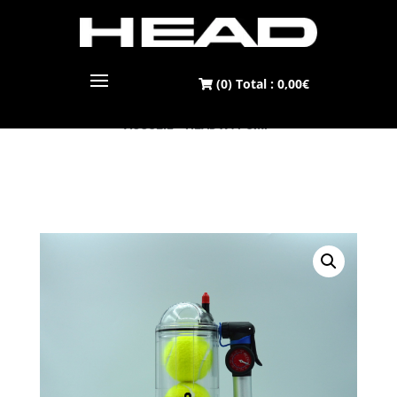
(0) Total :
0,00
€
ACCUEIL
> HEAD X4 PUMP