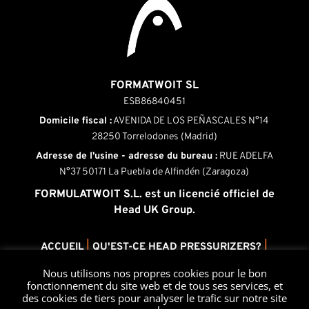
FORMATWOIT SL
ESB86840451
Domicile fiscal :
AVENIDA DE LOS PEÑASCALES N°14
28250 Torrelodones (Madrid)
Adresse de l'usine - adresse du bureau :
RUE ADELFA
N°37 50171 La Puebla de Alfindén (Zaragoza)
FORMULATWOIT S.L. est un licencié officiel de
Head UK Group.
ACCUEIL
|
QU'EST-CE HEAD PRESSURIZERS?
|
PRODUITS
|
FONCTIONNEMENT
|
ENTRETIEN
|
Nous utilisons nos propres cookies pour le bon
CONTACT
fonctionnement du site web et de tous ses services, et
Avis juridique
-
Politique de confidentialité
-
Politique en
des cookies de tiers pour analyser le trafic sur notre site