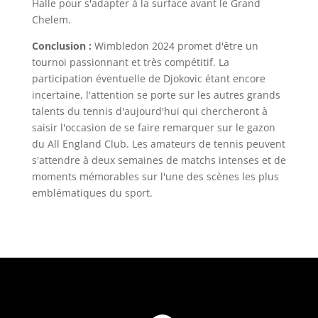
Halle pour s'adapter à la surface avant le Grand
Chelem.
Conclusion :
Wimbledon 2024 promet d'être un
tournoi passionnant et très compétitif. La
participation éventuelle de Djokovic étant encore
incertaine, l'attention se porte sur les autres grands
talents du tennis d'aujourd'hui qui chercheront à
saisir l'occasion de se faire remarquer sur le gazon
du All England Club. Les amateurs de tennis peuvent
s'attendre à deux semaines de matchs intenses et de
moments mémorables sur l'une des scènes les plus
emblématiques du sport.