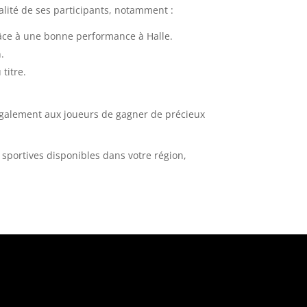
alité de ses participants, notamment :
râce à une bonne performance à Halle.
.
titre.
également aux joueurs de gagner de précieux
 sportives disponibles dans votre région,