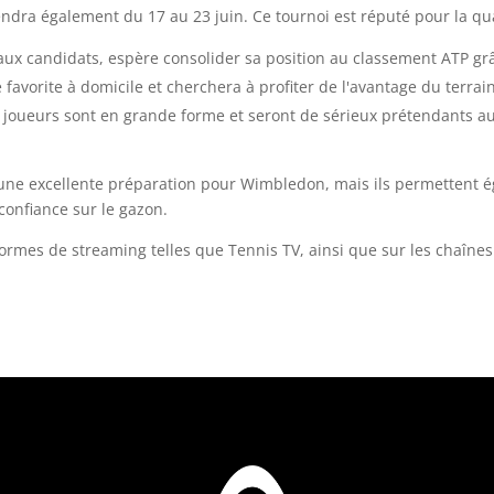
ndra également du 17 au 23 juin. Ce tournoi est réputé pour la qu
aux candidats, espère consolider sa position au classement ATP g
favorite à domicile et cherchera à profiter de l'avantage du terrain
 joueurs sont en grande forme et seront de sérieux prétendants au 
une excellente préparation pour Wimbledon, mais ils permettent 
confiance sur le gazon.
ormes de streaming telles que Tennis TV, ainsi que sur les chaînes