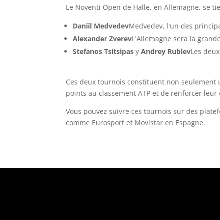
Le Noventi Open de Halle, en Allemagne, se tie
Daniil Medvedev
Medvedev, l'un des princip
Alexander Zverev
L'Allemagne sera la grande 
Stefanos Tsitsipas
y
Andrey Rublev
Les deux
Ces deux tournois constituent non seulement 
points au classement ATP et de renforcer leur 
Vous pouvez suivre ces tournois sur des platef
comme Eurosport et Movistar en Espagne.