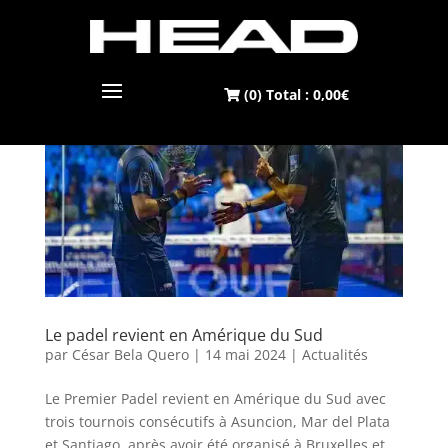
(0) Total :
0,00
€
Le padel revient en Amérique du Sud
par
César Bela Quero
|
14 mai 2024
|
Actualités
Le Premier Padel revient en Amérique du Sud avec
trois tournois consécutifs à Asuncion, Mar del Plata
et Santiago, après avoir été organisé à Bruxelles et