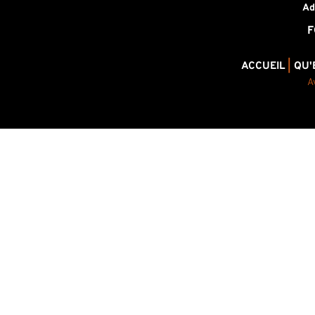
Ad
F
ACCUEIL
|
QU'
A