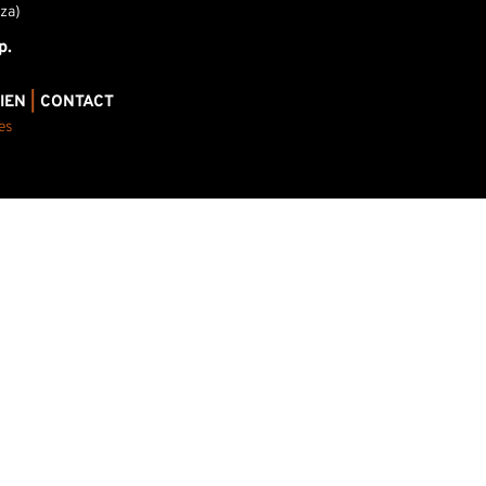
za)
p.
IEN
|
CONTACT
es