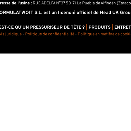
resse de l'usine :
RUE ADELFA N°37 50171 La Puebla de Alfindén (Zarago
ORMULATWOIT S.L. est un licencié officiel de Head UK Grou
EST-CE QU'UN PRESSURISEUR DE TÊTE ?
|
PRODUITS
|
ENTRET
vis juridique
-
Politique de confidentialité
-
Politique en matière de cooki