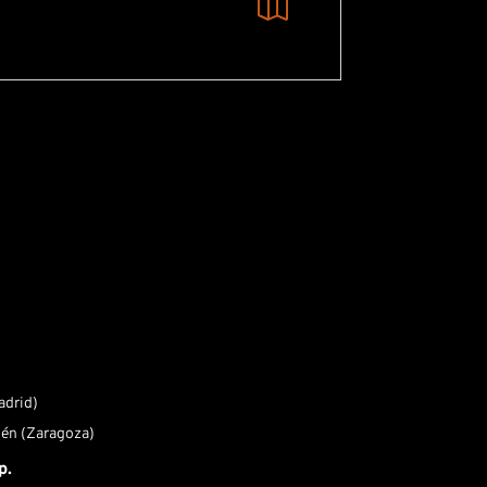
drid)
dén (Zaragoza)
p.